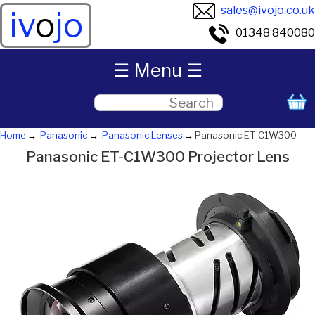
sales@ivojo.co.uk
iv
o
jo
01348 840080
☰ Menu ☰
Home
Panasonic
Panasonic Lenses
Panasonic ET-C1W300
Panasonic ET-C1W300 Projector Lens