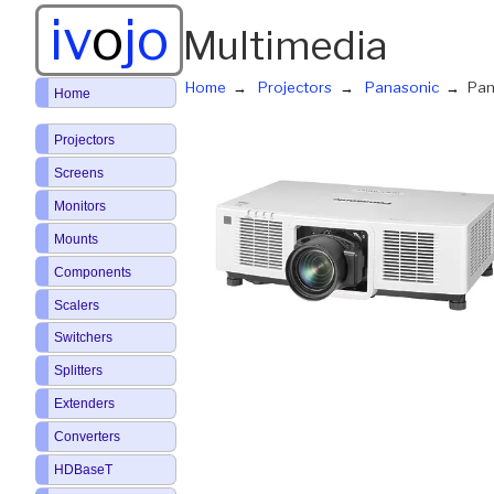
iv
o
jo
Multimedia
Home
Projectors
Panasonic
Pan
Home
Projectors
Screens
Monitors
Mounts
Components
Scalers
Switchers
Splitters
Extenders
Converters
HDBaseT