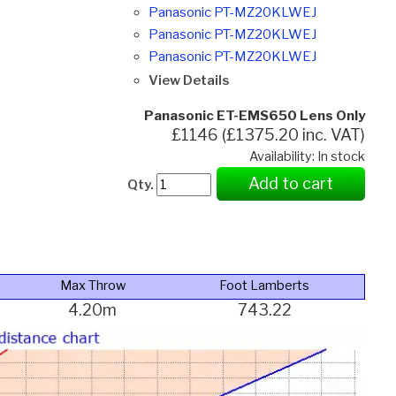
Panasonic PT-MZ20KLWEJ
Panasonic PT-MZ20KLWEJ
Panasonic PT-MZ20KLWEJ
View Details
Panasonic ET-EMS650 Lens Only
£1146 (£1375.20 inc. VAT)
Availability: In stock
Add to cart
Qty.
Max Throw
Foot Lamberts
4.20m
743.22