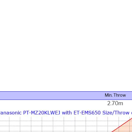
Min. Throw
2.70m