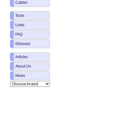
Cables
Tools
Links
FAQ
Glossary
Articles
About Us
News