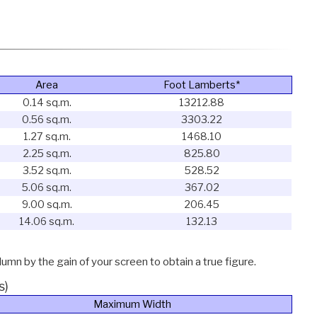
Area
Foot Lamberts*
0.14 sq.m.
13212.88
0.56 sq.m.
3303.22
1.27 sq.m.
1468.10
2.25 sq.m.
825.80
3.52 sq.m.
528.52
5.06 sq.m.
367.02
9.00 sq.m.
206.45
14.06 sq.m.
132.13
lumn by the gain of your screen to obtain a true figure.
s)
Maximum Width