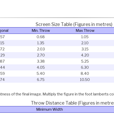
Screen Size Table (Figures in metres)
gonal
Min. Throw
Max Throw
.57
0.68
1.05
.15
1.35
2.10
.72
2.03
3.15
.29
2.70
4.20
.87
3.38
5.25
.44
4.05
6.30
.59
5.40
8.40
.74
6.75
10.50
ness of the final image. Multiply the figure in the foot lamberts co
Throw Distance Table (Figures in metre
Minimum Width